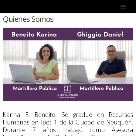
Quienes Somos
Bienvenido
Quienes Somos
Cómo Trabajamos
Realidad Inmobiliaria
COMPRAR
ALQUILAR
Representante del Comprador
Planos Ciudad
Contacto
Karina E. Beneito. Se graduó en Recursos 
Clientes Deleitados
Humanos en Ipet 1 de la Ciudad de Neuquén. 
Durante 7 años trabajó como Asesora 